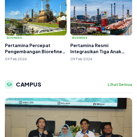
BUSINESS
BUSINESS
Pertamina Percepat
Pertamina Resmi
Pengembangan Biorefinery
Integrasikan Tiga Anak
untuk Dukung Tra...
Usaha Bisnis Hilir da...
09 Feb 2026
09 Feb 2026
CAMPUS
Lihat Semua