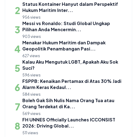
Status Kontainer Hanyut dalam Perspektif
2
Hukum Maritim Inter...
956 views
Messi vs Ronaldo: Studi Global Ungkap
3
Pilihan Anda Mencermin...
903 views
Menakar Hukum Maritim dan Dampak
4
Geopolitik Penambangan Pasi...
627 views
Kalau Aku Mengutuk LGBT, Apakah Aku Sok
5
Suci?
596 views
FSPPB: Kenaikan Pertamax di Atas 30% Jadi
6
Alarm Keras Kedaul...
584 views
Boleh Gak Sih Nulis Nama Orang Tua atau
7
Orang Terdekat di Ka...
569 views
FH UNNES Officially Launches ICCONSIST
8
2026: Driving Global...
511 views