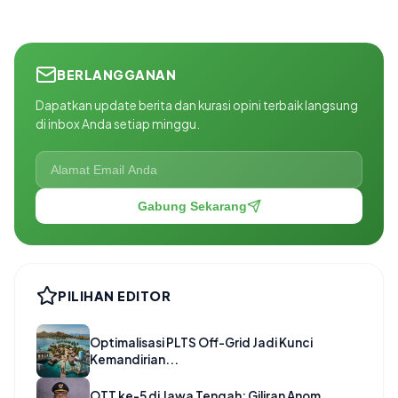
BERLANGGANAN
Dapatkan update berita dan kurasi opini terbaik langsung
di inbox Anda setiap minggu.
Gabung Sekarang
PILIHAN EDITOR
Optimalisasi PLTS Off-Grid Jadi Kunci
Kemandirian...
OTT ke-5 di Jawa Tengah: Giliran Anom