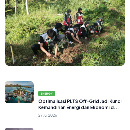
DAERAH
Cegah Longsor di Ungaran Barat, PPK
ENERGY
Ormawa PSC FH UNNES Gagas 'Green
Optimalisasi PLTS Off-Grid Jadi Kunci
Buffer Village' di De...
Kemandirian Energi dan Ekonomi d...
06 Aug 2026
29 Jul 2026