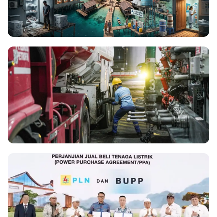
ENERGY
Optimalisasi PLTS Off-Grid Jadi Kunci
Kemandirian Energi dan Ekonomi d...
29 Jul 2026
ENERGY
Pertamina Patra Niaga Regional
Sumbagut Pastikan Distribusi BBM di 5
p...
18 Jul 2026