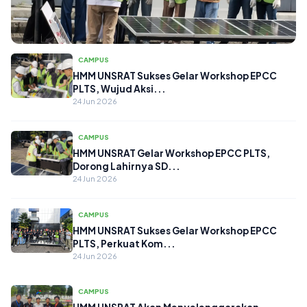
CAMPUS
CAMPUS
HMM UNSRAT Sukses Gelar Workshop EPCC
PLTS, Wujud Aksi...
HMM UNSRAT Sukses Gelar Workshop
24 Jun 2026
EPCC PLTS, Perkuat Peran Mahasiswa
da...
24 Jun 2026
CAMPUS
HMM UNSRAT Gelar Workshop EPCC PLTS,
Dorong Lahirnya SD...
24 Jun 2026
CAMPUS
HMM UNSRAT Sukses Gelar Workshop EPCC
PLTS, Perkuat Kom...
24 Jun 2026
CAMPUS