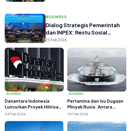
BUSINESS
Dialog Strategis Pemerintah
dan INPEX: Restu Sosial
Proyek M...
25 Feb 2026
BUSINESS
BUSINESS
Danantara Indonesia
Pertamina dan Isu Dugaan
Luncurkan Proyek Hilirisasi
Minyak Rusia: Antara
US$7 Miliar,...
Kepatuhan, Ket...
09 Feb 2026
09 Feb 2026