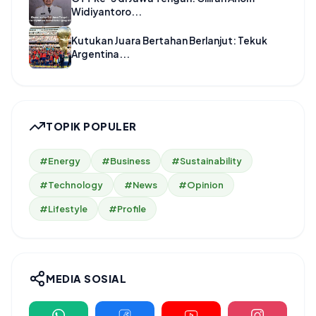
Widiyantoro...
Kutukan Juara Bertahan Berlanjut: Tekuk
Argentina...
TOPIK POPULER
#Energy
#Business
#Sustainability
#Technology
#News
#Opinion
#Lifestyle
#Profile
MEDIA SOSIAL