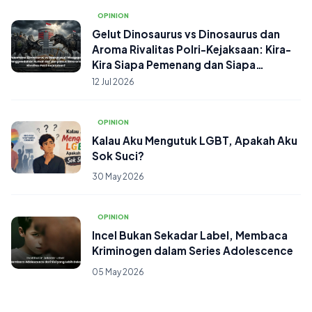
OPINION
Gelut Dinosaurus vs Dinosaurus dan
Aroma Rivalitas Polri-Kejaksaan: Kira-
Kira Siapa Pemenang dan Siapa
Wasitnya?
12 Jul 2026
OPINION
Kalau Aku Mengutuk LGBT, Apakah Aku
Sok Suci?
30 May 2026
OPINION
Incel Bukan Sekadar Label, Membaca
Kriminogen dalam Series Adolescence
05 May 2026