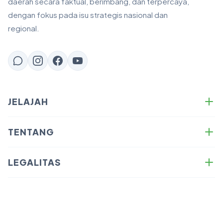
daerah secara faktual, berimbang, dan terpercaya,
dengan fokus pada isu strategis nasional dan
regional.
JELAJAH
Energy
TENTANG
Business
Tentang Kami
Sustainability
LEGALITAS
Redaksi
Technology
Kebijakan Privasi
Anti-Plagiasi & Copyright
News
Syarat & Ketentuan
SOP Writer — Panduan Menulis
Opinion
Disclaimer