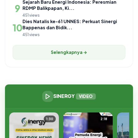
Sejarah Baru Energi Indonesia: Peresmian
9
RDMP Balikpapan, Ki...
451 views
Dies Natalis ke-61 UNNES: Perkuat Sinergi
10
Bappenas dan Bidik...
451 views
Selengkapnya →
SINERGY
VIDEO
1:30
2:18