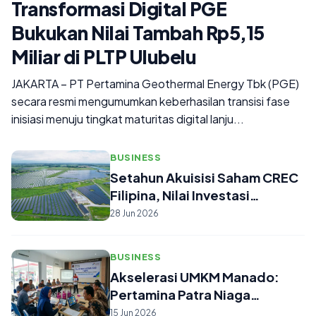
Transformasi Digital PGE
Bukukan Nilai Tambah Rp5,15
Miliar di PLTP Ulubelu
JAKARTA – PT Pertamina Geothermal Energy Tbk (PGE)
secara resmi mengumumkan keberhasilan transisi fase
inisiasi menuju tingkat maturitas digital lanju...
BUSINESS
Setahun Akuisisi Saham CREC
Filipina, Nilai Investasi
Pertam...
28 Jun 2026
BUSINESS
Akselerasi UMKM Manado:
Pertamina Patra Niaga
Sulawesi Kebut...
15 Jun 2026