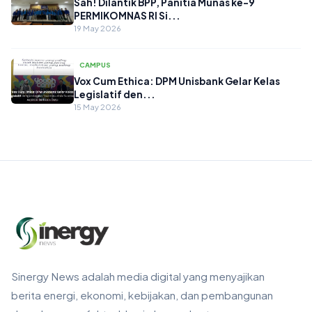
Sah! Dilantik BPP, Panitia Munas ke-9
PERMIKOMNAS RI Si...
19 May 2026
CAMPUS
Vox Cum Ethica: DPM Unisbank Gelar Kelas
Legislatif den...
15 May 2026
Sinergy News adalah media digital yang menyajikan
berita energi, ekonomi, kebijakan, dan pembangunan