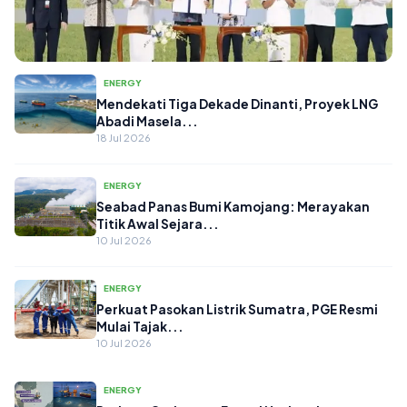
ENERGY
ENERGY
Mendekati Tiga Dekade Dinanti, Proyek LNG
Abadi Masela...
Mengatasi Darurat Sampah,
18 Jul 2026
Pembangunan PSEL Bali Resmi Dimulai
untuk Ko...
18 Jul 2026
ENERGY
Seabad Panas Bumi Kamojang: Merayakan
Titik Awal Sejara...
10 Jul 2026
ENERGY
Perkuat Pasokan Listrik Sumatra, PGE Resmi
Mulai Tajak...
10 Jul 2026
ENERGY