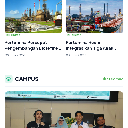
BUSINESS
BUSINESS
Pertamina Percepat
Pertamina Resmi
Pengembangan Biorefinery
Integrasikan Tiga Anak
untuk Dukung Tra...
Usaha Bisnis Hilir da...
09 Feb 2026
09 Feb 2026
CAMPUS
Lihat Semua