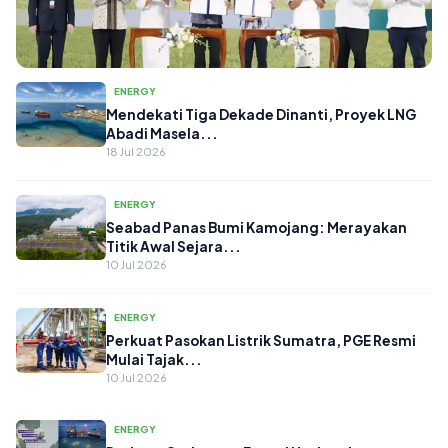
ENERGY
ENERGY
Mendekati Tiga Dekade Dinanti, Proyek LNG
Abadi Masela...
Mengatasi Darurat Sampah,
18 Jul 2026
Pembangunan PSEL Bali Resmi Dimulai
untuk Ko...
18 Jul 2026
ENERGY
Seabad Panas Bumi Kamojang: Merayakan
Titik Awal Sejara...
10 Jul 2026
ENERGY
Perkuat Pasokan Listrik Sumatra, PGE Resmi
Mulai Tajak...
10 Jul 2026
ENERGY