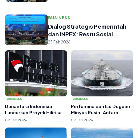
BUSINESS
Dialog Strategis Pemerintah
dan INPEX: Restu Sosial
Proyek M...
25 Feb 2026
BUSINESS
BUSINESS
Danantara Indonesia
Pertamina dan Isu Dugaan
Luncurkan Proyek Hilirisasi
Minyak Rusia: Antara
US$7 Miliar,...
Kepatuhan, Ket...
09 Feb 2026
09 Feb 2026