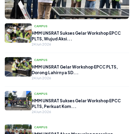
CAMPUS
CAMPUS
HMM UNSRAT Sukses Gelar Workshop EPCC
PLTS, Wujud Aksi...
HMM UNSRAT Sukses Gelar Workshop
24 Jun 2026
EPCC PLTS, Perkuat Peran Mahasiswa
da...
24 Jun 2026
CAMPUS
HMM UNSRAT Gelar Workshop EPCC PLTS,
Dorong Lahirnya SD...
24 Jun 2026
CAMPUS
HMM UNSRAT Sukses Gelar Workshop EPCC
PLTS, Perkuat Kom...
24 Jun 2026
CAMPUS