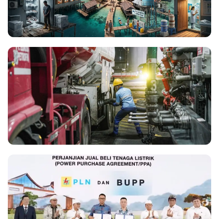
ENERGY
Optimalisasi PLTS Off-Grid Jadi Kunci
Kemandirian Energi dan Ekonomi d...
29 Jul 2026
ENERGY
Pertamina Patra Niaga Regional
Sumbagut Pastikan Distribusi BBM di 5
p...
18 Jul 2026