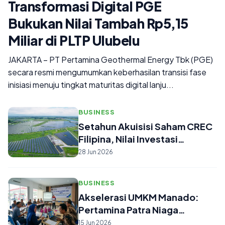
Transformasi Digital PGE
Bukukan Nilai Tambah Rp5,15
Miliar di PLTP Ulubelu
JAKARTA – PT Pertamina Geothermal Energy Tbk (PGE)
secara resmi mengumumkan keberhasilan transisi fase
inisiasi menuju tingkat maturitas digital lanju...
BUSINESS
Setahun Akuisisi Saham CREC
Filipina, Nilai Investasi
Pertam...
28 Jun 2026
BUSINESS
Akselerasi UMKM Manado:
Pertamina Patra Niaga
Sulawesi Kebut...
15 Jun 2026