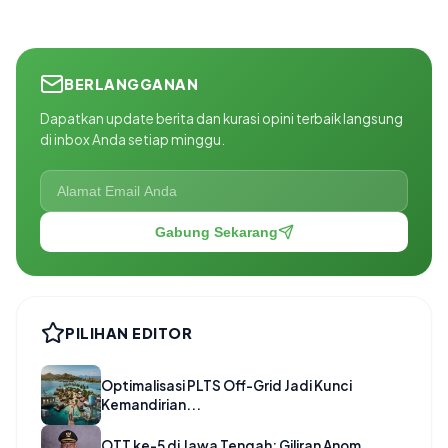
BERLANGGANAN
Dapatkan update berita dan kurasi opini terbaik langsung
di inbox Anda setiap minggu.
Gabung Sekarang
PILIHAN EDITOR
Optimalisasi PLTS Off-Grid Jadi Kunci
Kemandirian...
OTT ke-5 di Jawa Tengah: Giliran Anom