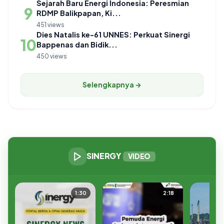
Sejarah Baru Energi Indonesia: Peresmian
9
RDMP Balikpapan, Ki...
451 views
Dies Natalis ke-61 UNNES: Perkuat Sinergi
10
Bappenas dan Bidik...
450 views
Selengkapnya →
SINERGY
VIDEO
1:30
2:18