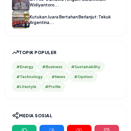
Widiyantoro...
Kutukan Juara Bertahan Berlanjut: Tekuk
Argentina...
TOPIK POPULER
#Energy
#Business
#Sustainability
#Technology
#News
#Opinion
#Lifestyle
#Profile
MEDIA SOSIAL