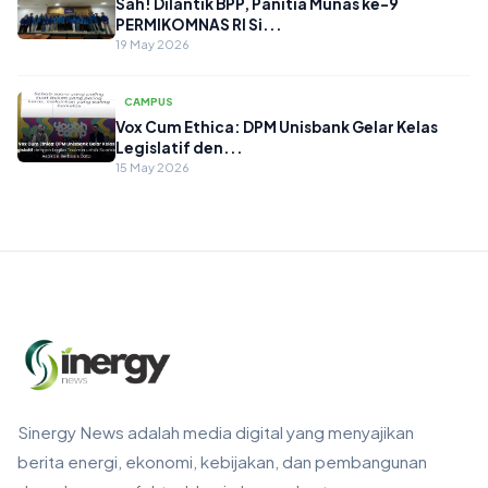
Sah! Dilantik BPP, Panitia Munas ke-9
PERMIKOMNAS RI Si...
19 May 2026
CAMPUS
Vox Cum Ethica: DPM Unisbank Gelar Kelas
Legislatif den...
15 May 2026
Sinergy News adalah media digital yang menyajikan
berita energi, ekonomi, kebijakan, dan pembangunan