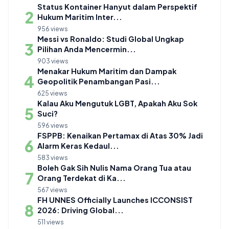
Status Kontainer Hanyut dalam Perspektif
2
Hukum Maritim Inter...
956 views
Messi vs Ronaldo: Studi Global Ungkap
3
Pilihan Anda Mencermin...
903 views
Menakar Hukum Maritim dan Dampak
4
Geopolitik Penambangan Pasi...
625 views
Kalau Aku Mengutuk LGBT, Apakah Aku Sok
5
Suci?
596 views
FSPPB: Kenaikan Pertamax di Atas 30% Jadi
6
Alarm Keras Kedaul...
583 views
Boleh Gak Sih Nulis Nama Orang Tua atau
7
Orang Terdekat di Ka...
567 views
FH UNNES Officially Launches ICCONSIST
8
2026: Driving Global...
511 views