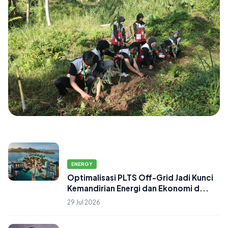
DAERAH
Cegah Longsor di Ungaran Barat, PPK
ENERGY
Ormawa PSC FH UNNES Gagas 'Green
Optimalisasi PLTS Off-Grid Jadi Kunci
Buffer Village' di De...
Kemandirian Energi dan Ekonomi d...
06 Aug 2026
29 Jul 2026