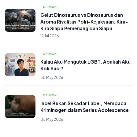
OPINION
Gelut Dinosaurus vs Dinosaurus dan
Aroma Rivalitas Polri-Kejaksaan: Kira-
Kira Siapa Pemenang dan Siapa
Wasitnya?
12 Jul 2026
OPINION
Kalau Aku Mengutuk LGBT, Apakah Aku
Sok Suci?
30 May 2026
OPINION
Incel Bukan Sekadar Label, Membaca
Kriminogen dalam Series Adolescence
05 May 2026