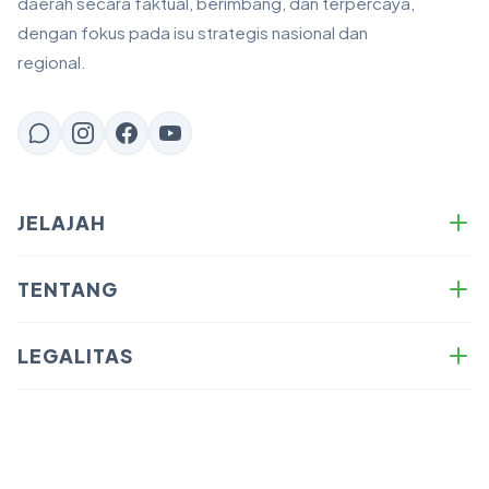
daerah secara faktual, berimbang, dan terpercaya,
dengan fokus pada isu strategis nasional dan
regional.
JELAJAH
Energy
TENTANG
Business
Tentang Kami
Sustainability
LEGALITAS
Redaksi
Technology
Kebijakan Privasi
Anti-Plagiasi & Copyright
News
Syarat & Ketentuan
SOP Writer — Panduan Menulis
Opinion
Disclaimer