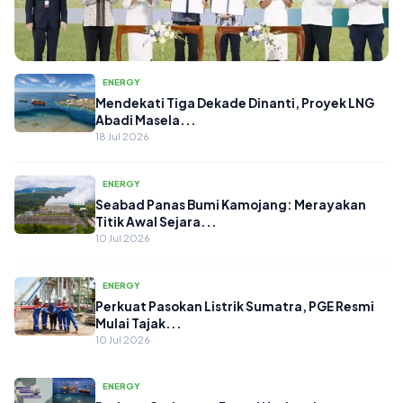
ENERGY
ENERGY
Mendekati Tiga Dekade Dinanti, Proyek LNG
Abadi Masela...
Mengatasi Darurat Sampah,
18 Jul 2026
Pembangunan PSEL Bali Resmi Dimulai
untuk Ko...
18 Jul 2026
ENERGY
Seabad Panas Bumi Kamojang: Merayakan
Titik Awal Sejara...
10 Jul 2026
ENERGY
Perkuat Pasokan Listrik Sumatra, PGE Resmi
Mulai Tajak...
10 Jul 2026
ENERGY