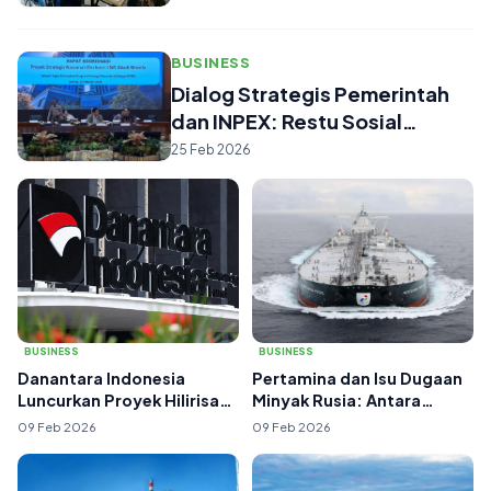
BUSINESS
Dialog Strategis Pemerintah
dan INPEX: Restu Sosial
Proyek M...
25 Feb 2026
BUSINESS
BUSINESS
Danantara Indonesia
Pertamina dan Isu Dugaan
Luncurkan Proyek Hilirisasi
Minyak Rusia: Antara
US$7 Miliar,...
Kepatuhan, Ket...
09 Feb 2026
09 Feb 2026