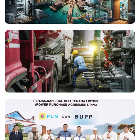
ENERGY
Optimalisasi PLTS Off-Grid Jadi Kunci
Kemandirian Energi dan Ekonomi d...
29 Jul 2026
ENERGY
Pertamina Patra Niaga Regional
Sumbagut Pastikan Distribusi BBM di 5
p...
18 Jul 2026