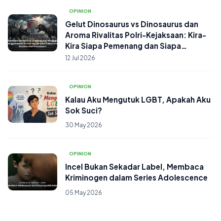
OPINION
Gelut Dinosaurus vs Dinosaurus dan
Aroma Rivalitas Polri-Kejaksaan: Kira-
Kira Siapa Pemenang dan Siapa
Wasitnya?
12 Jul 2026
OPINION
Kalau Aku Mengutuk LGBT, Apakah Aku
Sok Suci?
30 May 2026
OPINION
Incel Bukan Sekadar Label, Membaca
Kriminogen dalam Series Adolescence
05 May 2026