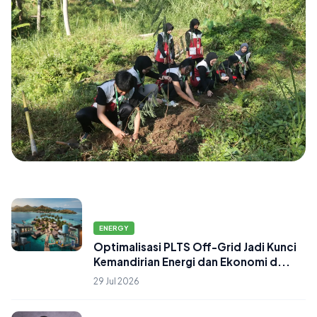
DAERAH
Cegah Longsor di Ungaran Barat, PPK
ENERGY
Ormawa PSC FH UNNES Gagas 'Green
Optimalisasi PLTS Off-Grid Jadi Kunci
Buffer Village' di De...
Kemandirian Energi dan Ekonomi d...
06 Aug 2026
29 Jul 2026