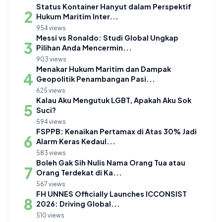
Status Kontainer Hanyut dalam Perspektif
2
Hukum Maritim Inter...
954 views
Messi vs Ronaldo: Studi Global Ungkap
3
Pilihan Anda Mencermin...
903 views
Menakar Hukum Maritim dan Dampak
4
Geopolitik Penambangan Pasi...
625 views
Kalau Aku Mengutuk LGBT, Apakah Aku Sok
5
Suci?
594 views
FSPPB: Kenaikan Pertamax di Atas 30% Jadi
6
Alarm Keras Kedaul...
583 views
Boleh Gak Sih Nulis Nama Orang Tua atau
7
Orang Terdekat di Ka...
567 views
FH UNNES Officially Launches ICCONSIST
8
2026: Driving Global...
510 views