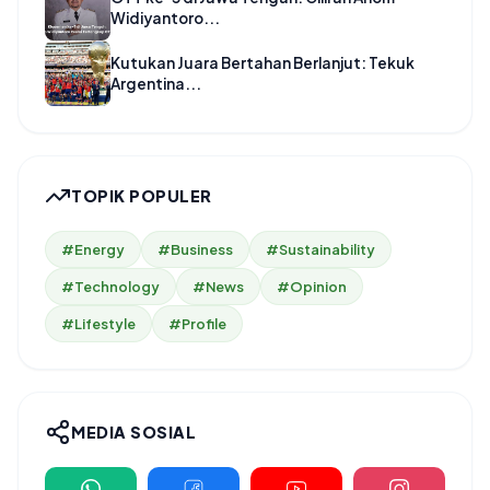
Widiyantoro...
Kutukan Juara Bertahan Berlanjut: Tekuk
Argentina...
TOPIK POPULER
#Energy
#Business
#Sustainability
#Technology
#News
#Opinion
#Lifestyle
#Profile
MEDIA SOSIAL