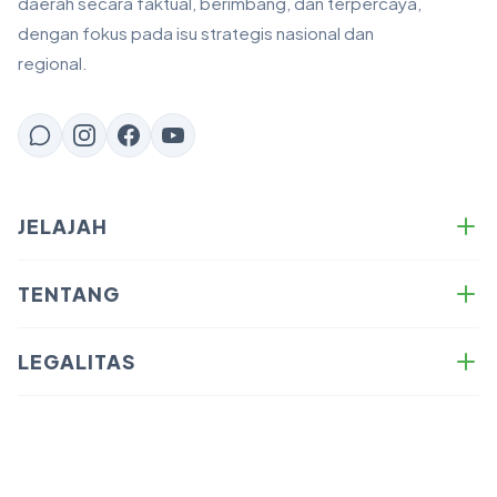
daerah secara faktual, berimbang, dan terpercaya,
dengan fokus pada isu strategis nasional dan
regional.
JELAJAH
Energy
TENTANG
Business
Tentang Kami
Sustainability
LEGALITAS
Redaksi
Technology
Kebijakan Privasi
Anti-Plagiasi & Copyright
News
Syarat & Ketentuan
SOP Writer — Panduan Menulis
Opinion
Disclaimer