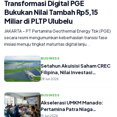
Transformasi Digital PGE
Bukukan Nilai Tambah Rp5,15
Miliar di PLTP Ulubelu
JAKARTA – PT Pertamina Geothermal Energy Tbk (PGE)
secara resmi mengumumkan keberhasilan transisi fase
inisiasi menuju tingkat maturitas digital lanju...
BUSINESS
Setahun Akuisisi Saham CREC
Filipina, Nilai Investasi
Pertam...
28 Jun 2026
BUSINESS
Akselerasi UMKM Manado:
Pertamina Patra Niaga
Sulawesi Kebut...
15 Jun 2026