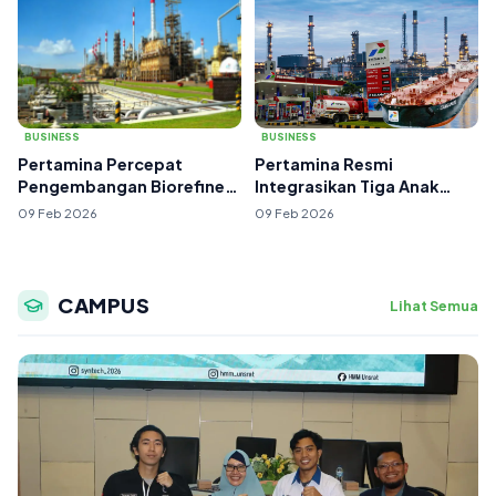
BUSINESS
BUSINESS
Pertamina Percepat
Pertamina Resmi
Pengembangan Biorefinery
Integrasikan Tiga Anak
untuk Dukung Tra...
Usaha Bisnis Hilir da...
09 Feb 2026
09 Feb 2026
CAMPUS
Lihat Semua