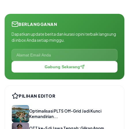
BERLANGGANAN
Dapatkan update berita dan kurasi opini terbaik langsung
di inbox Anda setiap minggu.
Gabung Sekarang
PILIHAN EDITOR
Optimalisasi PLTS Off-Grid Jadi Kunci
Kemandirian...
OTT ke-5 di Jawa Tengah: Giliran Anom