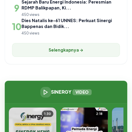
Sejarah Baru Energi Indonesia: Peresmian
9
RDMP Balikpapan, Ki...
450 views
Dies Natalis ke-61 UNNES: Perkuat Sinergi
10
Bappenas dan Bidik...
450 views
Selengkapnya →
SINERGY
VIDEO
1:30
2:18