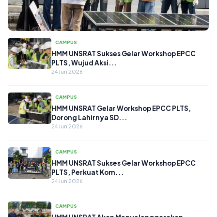
CAMPUS
CAMPUS
HMM UNSRAT Sukses Gelar Workshop EPCC
PLTS, Wujud Aksi...
HMM UNSRAT Sukses Gelar Workshop
24 Jun 2026
EPCC PLTS, Perkuat Peran Mahasiswa
da...
24 Jun 2026
CAMPUS
HMM UNSRAT Gelar Workshop EPCC PLTS,
Dorong Lahirnya SD...
24 Jun 2026
CAMPUS
HMM UNSRAT Sukses Gelar Workshop EPCC
PLTS, Perkuat Kom...
24 Jun 2026
CAMPUS