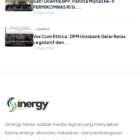
Sah! Dilantik BPP, Panitia Munas ke-9
PERMIKOMNAS RI Si...
19 May 2026
CAMPUS
Vox Cum Ethica: DPM Unisbank Gelar Kelas
Legislatif den...
15 May 2026
Sinergy News adalah media digital yang menyajikan
berita energi, ekonomi, kebijakan, dan pembangunan